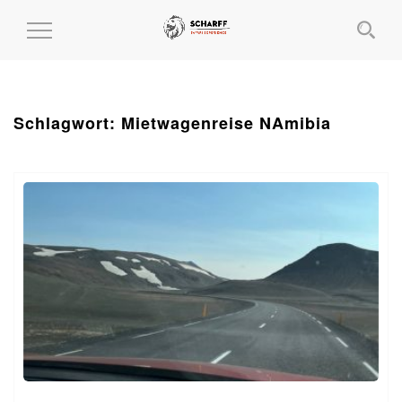
MENÜ
EIN-
UND
AUSKLAPPEN
Schlagwort:
Mietwagenreise NAmibia