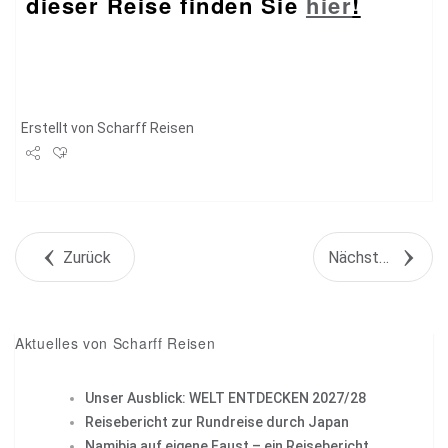
dieser Reise finden Sie
hier
!
Erstellt von
Scharff Reisen
Share
Tweet
Zurück
Nächstes Objekt
+1
Pin it
Aktuelles von Scharff Reisen
Unser Ausblick: WELT ENTDECKEN 2027/28
Reisebericht zur Rundreise durch Japan
Namibia auf eigene Faust – ein Reisebericht.