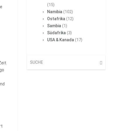
(15)
pe
Namibia
(102)
Ostafrika
(12)
Sambia
(1)
Südafrika
(3)
USA & Kanada
(17)
Zeit.
ngo
und
rt