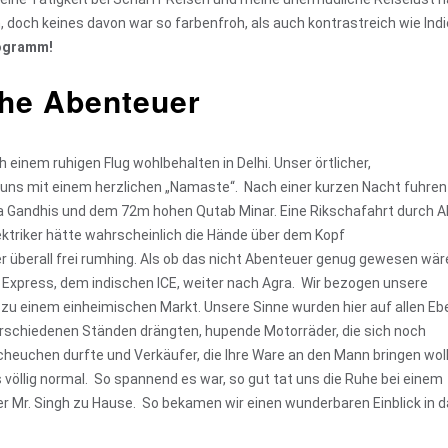
n, doch keines davon war so farbenfroh, als auch kontrastreich wie Indi
Programm!
che Abenteuer
einem ruhigen Flug wohlbehalten in Delhi. Unser örtlicher,
 uns mit einem herzlichen „Namaste“. Nach einer kurzen Nacht fuhren
andhis und dem 72m hohen Qutab Minar. Eine Rikschafahrt durch Al
Elektriker hätte wahrscheinlich die Hände über dem Kopf
überall frei rumhing. Als ob das nicht Abenteuer genug gewesen wär
xpress, dem indischen ICE, weiter nach Agra. Wir bezogen unsere
u einem einheimischen Markt. Unsere Sinne wurden hier auf allen E
rschiedenen Ständen drängten, hupende Motorräder, die sich noch
heuchen durfte und Verkäufer, die Ihre Ware an den Mann bringen woll
s völlig normal. So spannend es war, so gut tat uns die Ruhe bei einem
r Mr. Singh zu Hause. So bekamen wir einen wunderbaren Einblick in 