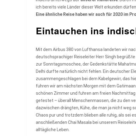
ich bereits viele Länder dieser Welt erkunden dürfe
Eine ähnliche Reise haben wir auch für 2020 im 
Eintauchen ins indis
Mit dem Airbus 380 von Lufthansa landeten wir nach 
deutschsprachiger Reiseleiter Herr Singh begrüßte
zur Sonntagsmoschee, der Gedenkstätte Mahatma G
Delhi durfte natürlich nicht fehlen. Ein deutscher 
zusammengeschlagen bei dem Kabelgewirr, das hier 
fuhren wir am nächsten Morgen mit dem Gatimaan E
schönen Zimmer und fuhren am freien Nachmittag z
getestet – überall Menschenmassen, die zu den ve
dazwischen drängten, Kühe, die man ja nicht weg sc
Chaos pur und trotzdem blieben alle ruhig, als sei e
anschließenden Chai Masala bei unserem Reiseleite
alltägliche Leben.