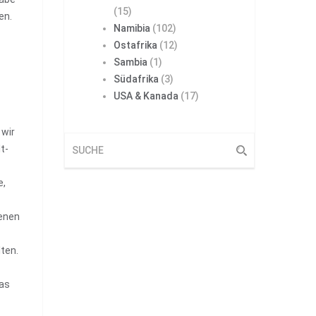
(15)
en.
Namibia
(102)
Ostafrika
(12)
Sambia
(1)
Südafrika
(3)
USA & Kanada
(17)
 wir
t-
e,
benen
ten.
das