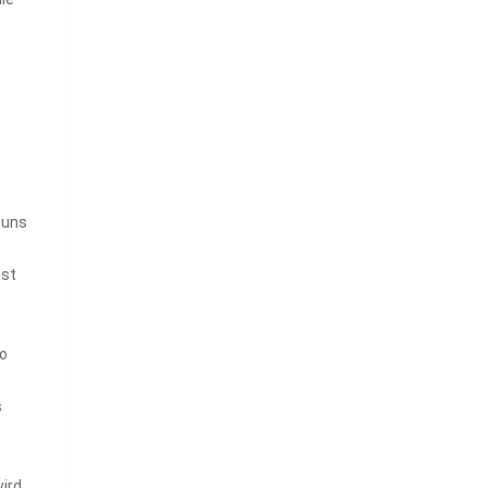
 uns
ist
so
s
ird,