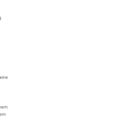
g
eine
inem
nem