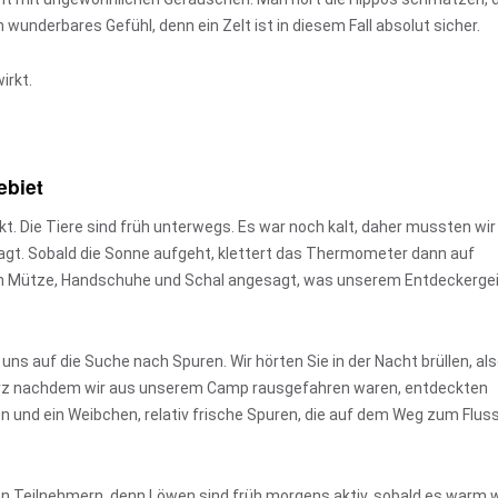
 wunderbares Gefühl, denn ein Zelt ist in diesem Fall absolut sicher.
irkt.
ebiet
t. Die Tiere sind früh unterwegs. Es war noch kalt, daher mussten wir
agt. Sobald die Sonne aufgeht, klettert das Thermometer dann auf
h Mütze, Handschuhe und Schal angesagt, was unserem Entdeckerge
ns auf die Suche nach Spuren. Wir hörten Sie in der Nacht brüllen, al
 kurz nachdem wir aus unserem Camp rausgefahren waren, entdeckten
 und ein Weibchen, relativ frische Spuren, die auf dem Weg zum Flus
en Teilnehmern, denn Löwen sind früh morgens aktiv, sobald es warm w