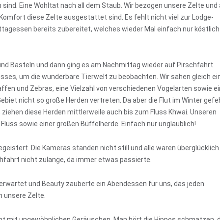
ind. Eine Wohltat nach all dem Staub. Wir bezogen unsere Zelte und 
mfort diese Zelte ausgestattet sind. Es fehlt nicht viel zur Lodge-
ttagessen bereits zubereitet, welches wieder Mal einfach nur köstlich
und Basteln und dann ging es am Nachmittag wieder auf Pirschfahrt.
lusses, um die wunderbare Tierwelt zu beobachten. Wir sahen gleich ei
iraffen und Zebras, eine Vielzahl von verschiedenen Vogelarten sowie e
biet nicht so große Herden vertreten. Da aber die Flut im Winter gefe
 ziehen diese Herden mittlerweile auch bis zum Fluss Khwai. Unseren
luss sowie einer großen Büffelherde. Einfach nur unglaublich!
geistert. Die Kameras standen nicht still und alle waren überglücklich
chfahrt nicht zulange, da immer etwas passierte.
erwartet und Beauty zauberte ein Abendessen für uns, das jeden
n unsere Zelte.
ht mit ungewöhnlichen Geräuschen. Man hört die Hippos schmatzen, d