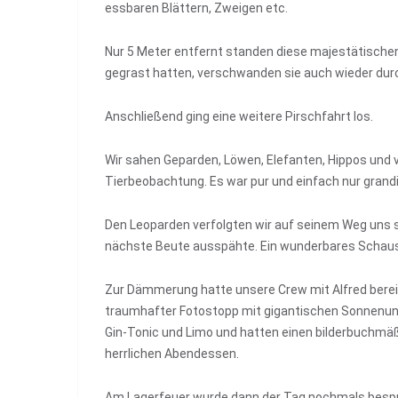
essbaren Blättern, Zweigen etc.
Nur 5 Meter entfernt standen diese majestätischen 
gegrast hatten, verschwanden sie auch wieder durc
Anschließend ging eine weitere Pirschfahrt los.
Wir sahen Geparden, Löwen, Elefanten, Hippos und v
Tierbeobachtung. Es war pur und einfach nur grand
Den Leoparden verfolgten wir auf seinem Weg uns 
nächste Beute ausspähte. Ein wunderbares Schaus
Zur Dämmerung hatte unsere Crew mit Alfred berei
traumhafter Fotostopp mit gigantischen Sonnenunt
Gin-Tonic und Limo und hatten einen bilderbuchm
herrlichen Abendessen.
Am Lagerfeuer wurde dann der Tag nochmals besp