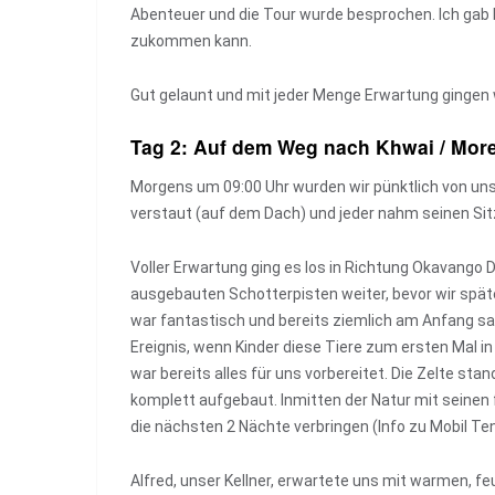
Abenteuer und die Tour wurde besprochen. Ich gab 
zukommen kann.
Gut gelaunt und mit jeder Menge Erwartung gingen w
Tag 2: Auf dem Weg nach Khwai / Mor
Morgens um 09:00 Uhr wurden wir pünktlich von un
verstaut (auf dem Dach) und jeder nahm seinen Sitz
Voller Erwartung ging es los in Richtung Okavango 
ausgebauten Schotterpisten weiter, bevor wir spä
war fantastisch und bereits ziemlich am Anfang sah
Ereignis, wenn Kinder diese Tiere zum ersten Mal in
war bereits alles für uns vorbereitet. Die Zelte st
komplett aufgebaut. Inmitten der Natur mit seinen
die nächsten 2 Nächte verbringen (Info zu Mobil 
Alfred, unser Kellner, erwartete uns mit warmen, f