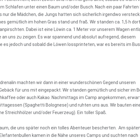
m Schlafen unter einen Baum und/oder Busch. Nach ein paar Fahrten 
gs nur die Mädchen, die Jungs hatten sich sicherlich irgendwo versteck
es gemütlich im hohen Gras stand und fraß. Wir standen ca. 1,5 h dor
anpirschten. Dabei ist eine Löwin ca. 1 Meter vor unserem Wagen entl
 an uns zu zeigen. Es war spannend und absolut aufregend, diesem
es jedoch und sobald die Löwen lossprinteten, war es bereits im Bu
er Adrenalin machten wir dann in einer wunderschönen Gegend unseren
 Gebäck für uns mit eingepackt. Wir standen gemütlich und sicher im 
hkaffee oder auch Kakao. Nachmittags im Camp angekommen, erwar
 Mittagessen (Spaghetti Bolognese) und ruhten uns aus. Wir bauten ein
 Streichhölzer und/oder Feuerzeug). Ein toller Spaß.
m, die uns später noch ein tolles Abenteuer bescherten. Am späte
 Elefantenbullen kamen in die Nähe unseres Camps und suchten nach