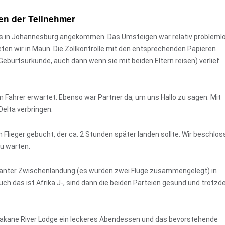
en der Teilnehmer
s in Johannesburg angekommen. Das Umsteigen war relativ probleml
eten wir in Maun. Die Zollkontrolle mit den entsprechenden Papieren
 Geburtsurkunde, auch dann wenn sie mit beiden Eltern reisen) verlief
m Fahrer erwartet. Ebenso war Partner da, um uns Hallo zu sagen. Mit
elta verbringen.
Flieger gebucht, der ca. 2 Stunden später landen sollte. Wir beschlos
zu warten.
eplanter Zwischenlandung (es wurden zwei Flüge zusammengelegt) in
ch das ist Afrika J-, sind dann die beiden Parteien gesund und trotz
kane River Lodge ein leckeres Abendessen und das bevorstehende