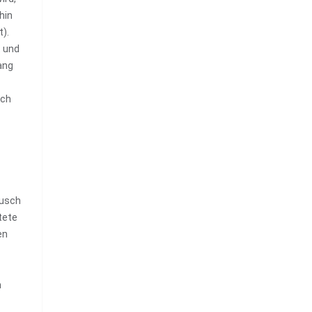
hin
t).
t und
ang
sch
Busch
tete
en
n