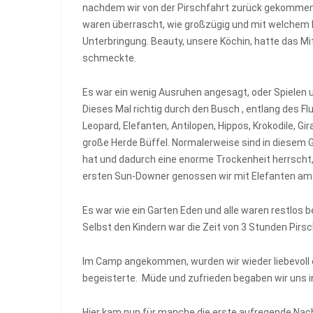
nachdem wir von der Pirschfahrt zurück gekommen s
waren überrascht, wie großzügig und mit welchem Ko
Unterbringung. Beauty, unsere Köchin, hatte das Mi
schmeckte.
Es war ein wenig Ausruhen angesagt, oder Spielen 
Dieses Mal richtig durch den Busch , entlang des F
Leopard, Elefanten, Antilopen, Hippos, Krokodile, G
große Herde Büffel. Normalerweise sind in diesem Ge
hat und dadurch eine enorme Trockenheit herrscht,
ersten Sun-Downer genossen wir mit Elefanten am F
Es war wie ein Garten Eden und alle waren restlos be
Selbst den Kindern war die Zeit von 3 Stunden Pirs
Im Camp angekommen, wurden wir wieder liebevoll 
begeisterte. Müde und zufrieden begaben wir uns i
Hier kam nun für manche die erste aufregende Nac