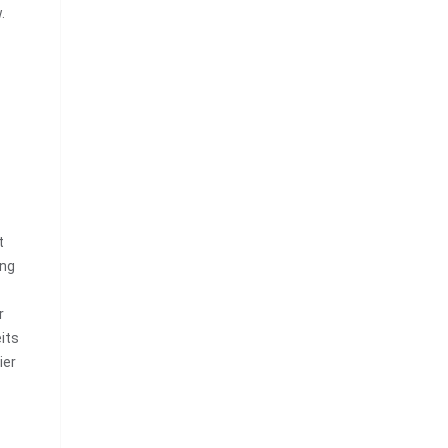
.
t
ung
r
its
ier