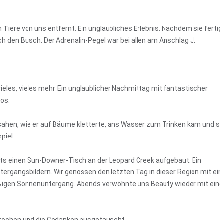
Tiere von uns entfernt. Ein unglaubliches Erlebnis. Nachdem sie ferti
h den Busch. Der Adrenalin-Pegel war bei allen am Anschlag J.
ieles, vieles mehr. Ein unglaublicher Nachmittag mit fantastischer
ios.
sahen, wie er auf Bäume kletterte, ans Wasser zum Trinken kam und s
piel.
ts einen Sun-Downer-Tisch an der Leopard Creek aufgebaut. Ein
ergangsbildern. Wir genossen den letzten Tag in dieser Region mit e
äßigen Sonnenuntergang. Abends verwöhnte uns Beauty wieder mit ei
rochen und die Gedanken ausgetauscht.