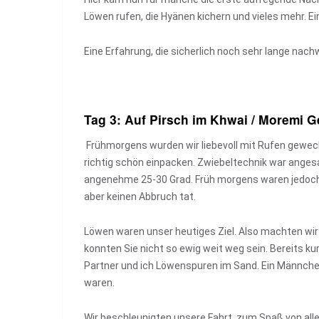
Löwen rufen, die Hyänen kichern und vieles mehr. Ein
Eine Erfahrung, die sicherlich noch sehr lange nachw
Tag 3: Auf Pirsch im Khwai / Moremi G
Frühmorgens wurden wir liebevoll mit Rufen geweck
richtig schön einpacken. Zwiebeltechnik war anges
angenehme 25-30 Grad. Früh morgens waren jedoc
aber keinen Abbruch tat.
Löwen waren unser heutiges Ziel. Also machten wir u
konnten Sie nicht so ewig weit weg sein. Bereits
Partner und ich Löwenspuren im Sand. Ein Männchen
waren.
Wir beschleunigten unsere Fahrt, zum Spaß von all