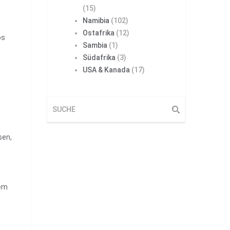
(15)
Namibia
(102)
Ostafrika
(12)
os
Sambia
(1)
Südafrika
(3)
USA & Kanada
(17)
sen,
dem