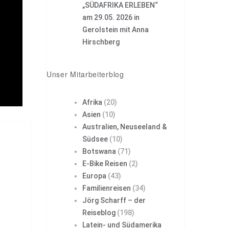
„SÜDAFRIKA ERLEBEN“
am 29.05. 2026 in
Gerolstein mit Anna
Hirschberg
Unser Mitarbeiterblog
Afrika
(20)
Asien
(10)
Australien, Neuseeland &
Südsee
(10)
Botswana
(71)
E-Bike Reisen
(2)
Europa
(43)
Familienreisen
(34)
Jörg Scharff – der
Reiseblog
(198)
Latein- und Südamerika