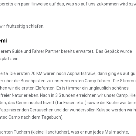
bereits ein paar Hinweise auf das, was so auf uns zukommen wird bzw
ir frühzeitig schlafen.
emi
serem Guide und Fahrer Partner bereits erwartet. Das Gepäck wurde
platz ein.
Delta. Die ersten 70 KM waren noch Asphaltstraße, dann ging es auf gu
ter über die Buschpisten zu unserem ersten Camp fuhren. Die Stimm
en wir die ersten Elefanten. Es ist immer ein unglaublich schönes
 freier Natur erleben. Nach in 3 Stunden erreichten wir unser Camp. Hie
anden, das Gemeinschaftszelt (für Essen etc. ) sowie die Küche war bere
 faszinierenden Geräuschen und der wundervollen Kulisse werden wir h
Tented Camp nach dem Tagebuch).
euchten Tüchern (kleine Handtücher), was er nun jedes Mal machte,