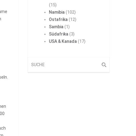
(15)
äume
Namibia
(102)
n
Ostafrika
(12)
Sambia
(1)
Südafrika
(3)
USA & Kanada
(17)
seln.
inen
500
uch
em