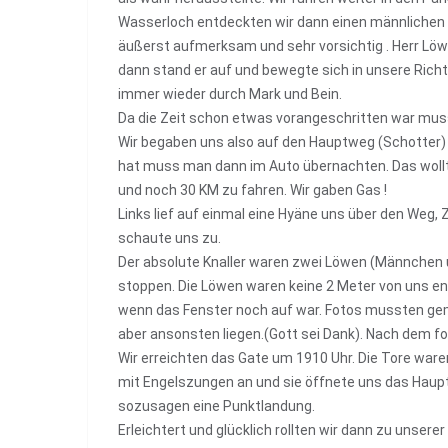
Wasserloch entdeckten wir dann einen männlichen L
äußerst aufmerksam und sehr vorsichtig . Herr Lö
dann stand er auf und bewegte sich in unsere Richt
immer wieder durch Mark und Bein.
Da die Zeit schon etwas vorangeschritten war muss
Wir begaben uns also auf den Hauptweg (Schotter)
hat muss man dann im Auto übernachten. Das wollten
und noch 30 KM zu fahren. Wir gaben Gas !
Links lief auf einmal eine Hyäne uns über den Weg,
schaute uns zu.
Der absolute Knaller waren zwei Löwen (Männchen u
stoppen. Die Löwen waren keine 2 Meter von uns en
wenn das Fenster noch auf war. Fotos mussten gem
aber ansonsten liegen.(Gott sei Dank). Nach dem f
Wir erreichten das Gate um 1910 Uhr. Die Tore war
mit Engelszungen an und sie öffnete uns das Haupt
sozusagen eine Punktlandung.
Erleichtert und glücklich rollten wir dann zu unsere