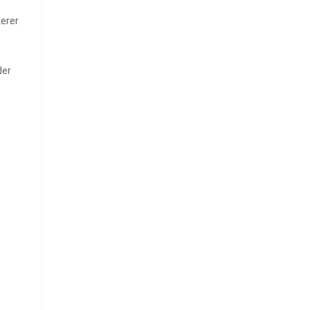
erer
der