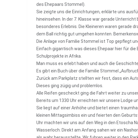
des Ehepaars Stommel).
Sie zeigte uns die Einrichtungen, erklärte uns ausfü
hineinsehen. In der 7. Klasse war gerade Unterricht
besonderes Erlebnis. Die Kleineren waren gerade dr
dem Ball richtig gut umgehen konnten. Bemerkenswe
Die Anlage von Familie Stommel ist Top gepflegt un
Einfach gigantisch was dieses Ehepaar hier für die Be
Schulprojekte in Afrika.
Man muss es erlebt haben und auch die Geschicht
Es gibt ein Buch über die Familie Stommel „Aufbru
Zurück am Parkplatz stellten wir fest, dass ein Au
Dieses ging zügig und problemlos.
Alle Reifen gescheckt ging die Fahrt weiter zu uns
Bereits um 1330 Uhr erreichten wir unsere Lodge u
Sie liegt auf einer Anhöhe und bietet einen traumh
kleinen Mittagsimbiss ein und feierten den Gebur
Uhr machten wir uns auf den Weg in den Etoscha Na
Wasserloch. Direkt am Anfang sahen wir ein Nasho
als wahr herausstellte. Wir fuhren weiter in den P