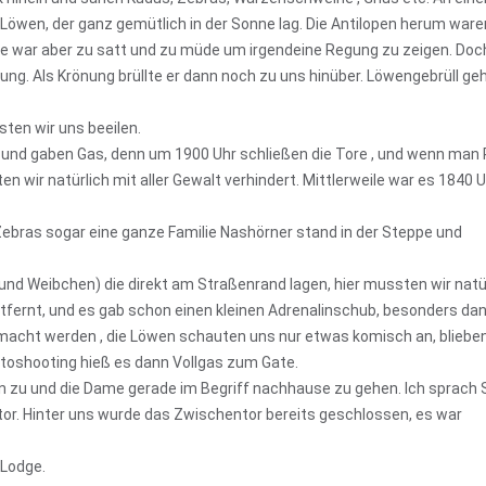
öwen, der ganz gemütlich in der Sonne lag. Die Antilopen herum ware
we war aber zu satt und zu müde um irgendeine Regung zu zeigen. Doc
ung. Als Krönung brüllte er dann noch zu uns hinüber. Löwengebrüll ge
ten wir uns beeilen.
 und gaben Gas, denn um 1900 Uhr schließen die Tore , und wenn man
 wir natürlich mit aller Gewalt verhindert. Mittlerweile war es 1840 
 Zebras sogar eine ganze Familie Nashörner stand in der Steppe und
nd Weibchen) die direkt am Straßenrand lagen, hier mussten wir natü
tfernt, und es gab schon einen kleinen Adrenalinschub, besonders da
acht werden , die Löwen schauten uns nur etwas komisch an, bliebe
otoshooting hieß es dann Vollgas zum Gate.
en zu und die Dame gerade im Begriff nachhause zu gehen. Ich sprach 
or. Hinter uns wurde das Zwischentor bereits geschlossen, es war
r Lodge.