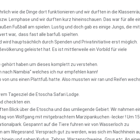
hrlich wie die Dinge dort funktionieren und wir durften in die Klassenr
 bzw. Lernphase und wir durften kurz hineinschauen. Das war für alle ei
außen Fußball am spielen. Lustig und doch gab es einige Jungs, die mit
rt war, dass fast alle barfuß spielten.
d wird hauptsächlich durch Spenden und Privatinitiative erst möglich.
völkerung geleistet hat. Es ist mittlerweile ein Vorbild für viele
e gehört haben um dieses komplett zu verstehen.
ch nach Namibia“ welches ich nur empfehlen kann!
to von uns einen Plattfuß hatte. Also mussten wir ran und Reifen wech
erem Tagesziel die Etoscha Safari Lodge.
nd checkten ein.
aften Blick über die Etoscha und das umliegende Gebiet. Wir nahmen e
tstag von Wolfgang mit mitgebrachtem Marzipankuchen -lecker ! Um 1
tionalpark. Gespannt auf die Tiere fuhren wir von Wasserloch zu
rn am Wegesrand. Versprach gut zu werden, was sich im Nachhinein a
ark hinein und sahen Kudus, Zebras, Warzenschweine , Gnus etc. An ein