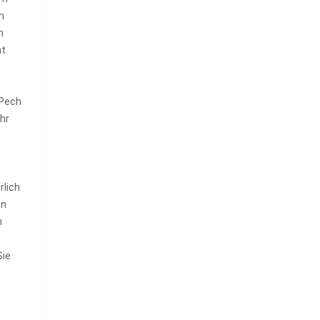
n
h
ht
 Pech
Uhr
rlich
nn
n
Sie