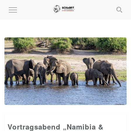
MENÜ
EIN-
UND
AUSKLAPPEN
Vortragsabend „Namibia &