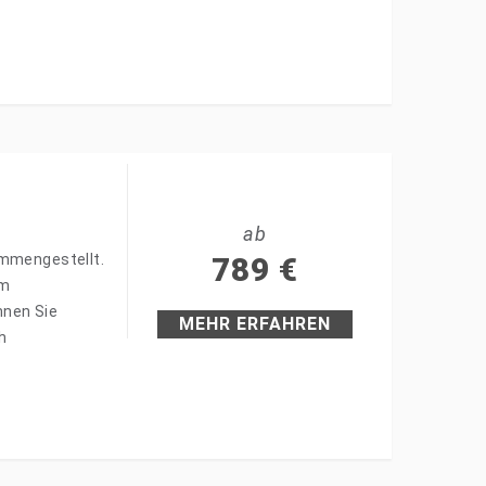
ab
ammengestellt.
789
€
im
hnen Sie
MEHR ERFAHREN
h