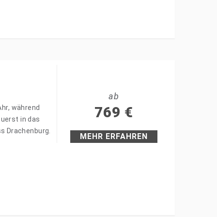
ab
 Ahr, während
769
€
uerst in das
s Drachenburg.
MEHR ERFAHREN