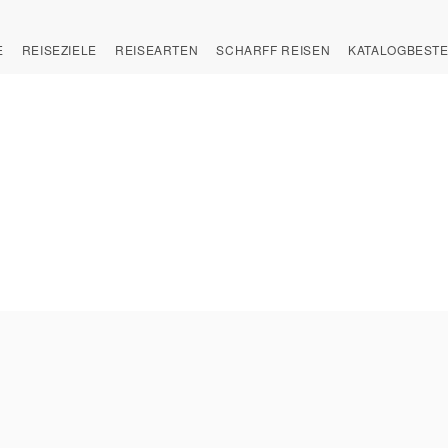
E
REISEZIELE
REISEARTEN
SCHARFF REISEN
KATALOGBEST