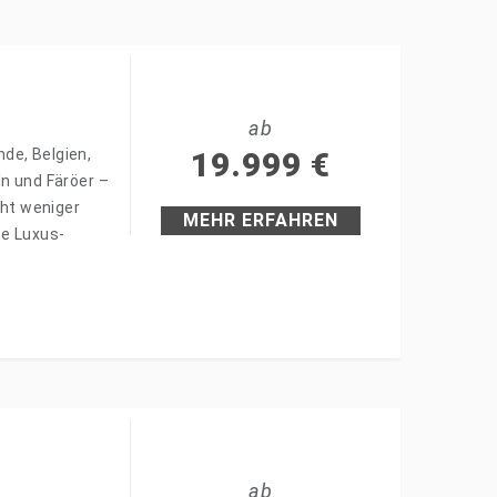
ab
de, Belgien,
19.999
€
ln und Färöer –
cht weniger
MEHR ERFAHREN
ne Luxus-
ab