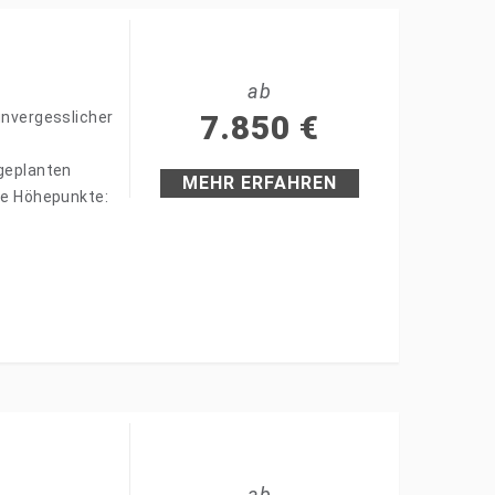
ab
unvergesslicher
7.850
€
 geplanten
MEHR ERFAHREN
hre Höhepunkte:
ab