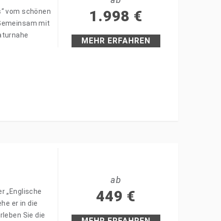
és“ vom schönen
1.998
€
 Gemeinsam mit
naturnahe
MEHR ERFAHREN
ab
er „Englische
449
€
he er in die
rleben Sie die
MEHR ERFAHREN