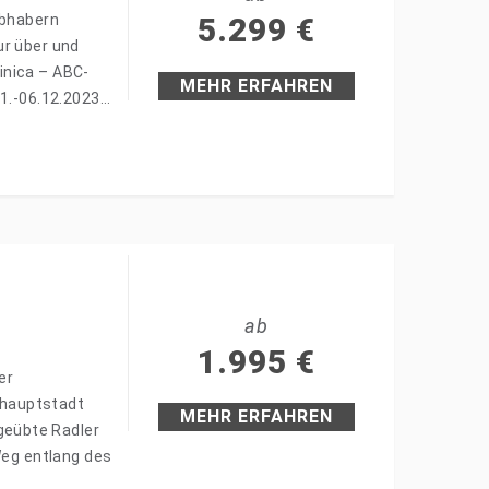
ebhabern
5.299
€
ur über und
inica – ABC-
MEHR ERFAHREN
11.-06.12.2023…
ab
1.995
€
er
shauptstadt
MEHR ERFAHREN
geübte Radler
Weg entlang des